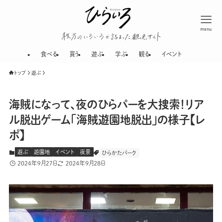
menu
枚方のいろいろが
食べる
買う
遊ぶ
学ぶ
観る
イベント
トップ
遊ぶ
海賊になって、夜のひらパーを大捜索！リア
ル脱出ゲーム「海賊遊園地脱出」の様子【レ
ポ】
遊ぶ
遊園地
イベント
夜景
ひらかたパーク
2024年9月27日
2024年9月28日