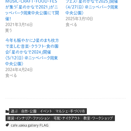
MUSIC・CRAFT・FOOD・FES
フェス「星のかなで2025」開催
が集う「星のかなで2021」がニ
〈4/27(日) @ニッペパーク岡東
ッペパーク岡東中央公園にて開
中央公園〉
催！
2025年3月10日
2021年3月16日
食べる
買う
今年も賑やかに♪星のまち枚方
で楽しむ音楽・クラフト・食の園
会「星のかなで2024」開催
〈5/12(日) @ニッペパーク岡東
中央公園〉
2024年4月24日
食べる
遊ぶ
自然・公園
イベント
マルシェ・手づくり市
雑貨・インテリア・ファッション
宅配・テイクアウト
教室・ワークショップ
cafe zakka gallery FLAG