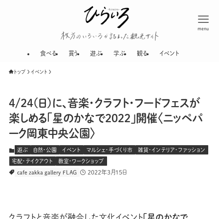
menu
枚方のいろいろが
食べる
買う
遊ぶ
学ぶ
観る
イベント
トップ
イベント
4/24(日)に、音楽・クラフト・フードフェスが
楽しめる「星のかなで2022」開催〈ニッペパ
ーク岡東中央公園〉
遊ぶ
自然・公園
イベント
マルシェ・手づくり市
雑貨・インテリア・ファッション
宅配・テイクアウト
教室・ワークショップ
2022年3月15日
cafe zakka gallery FLAG
クラフトと音楽が融合した文化イベント
「星のかなで