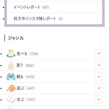
イベントレポート
(87)
枚方市インスタ隊レポート
(2)
ジャンル
食べる
(734)
(43)
買う
(852)
(12)
(66)
(29)
観る
(470)
(12)
(12)
(101)
(8)
(54)
遊ぶ
(647)
(26)
(2)
(5)
(22)
(1)
(72)
(34)
(14)
学ぶ
(757)
(35)
(25)
(3)
(68)
(2)
(34)
(103)
(28)