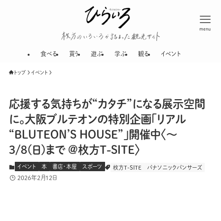
menu
枚方のいろいろが
食べる
買う
遊ぶ
学ぶ
観る
イベント
トップ
イベント
応援する気持ちが“カタチ”になる展示空間
に。大阪ブルテオンの特別企画「リアル
“BLUTEON’S HOUSE”」開催中〈〜
3/8(日)まで @枚方T-SITE〉
イベント
本
書店・本屋
スポーツ
枚方T-SITE
パナソニックパンサーズ
2026年2月12日