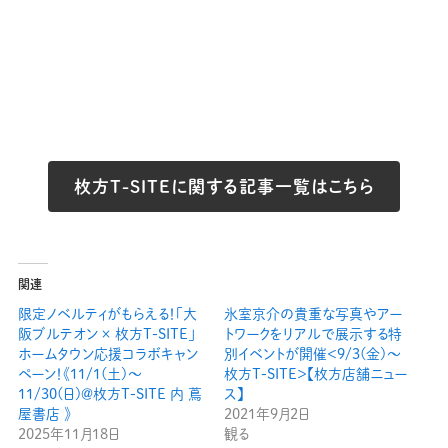
枚方T-SITEに関する記事一覧はこちら
関連
限定ノベルティがもらえる！「大
氷室京介の貴重な写真やアー
阪ブルテオン × 枚方T-SITE」
トワークをリアルで展示する特
ホームタウン応援コラボキャン
別イベントが開催＜9/3(金)〜
ペーン！《11/1(土)〜
枚方T-SITE＞【枚方店舗ニュー
11/30(日)＠枚方T-SITE 内 蔦
ス】
屋書店 》
2021年9月2日
2025年11月18日
観る