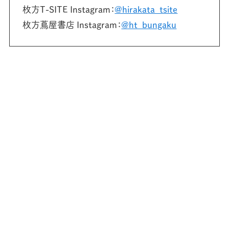
枚方T-SITE Instagram：
@hirakata_tsite
枚方蔦屋書店 Instagram：
@ht_bungaku