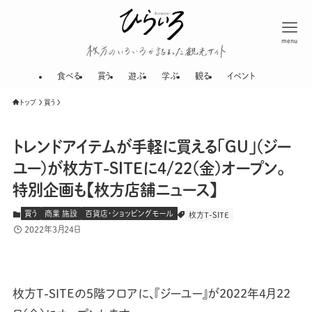
menu
枚方のいろいろが
食べる
買う
遊ぶ
学ぶ
観る
イベント
トップ
買う
トレンドアイテムが手軽に買える「GU」(ジー
ユー)が枚方T-SITEに4/22(金)オープン。
特別企画も【枚方店舗ニュース】
買う
商業 施設
百貨店・ショッピングモール
枚方T-SITE
2022年3月24日
枚方T-SITEの5階フロアに、『ジーユー』が2022年4月22