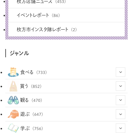
枚方店舗ニュース
(453)
イベントレポート
(86)
枚方市インスタ隊レポート
(2)
ジャンル
食べる
(733)
(43)
買う
(852)
(12)
(66)
(29)
観る
(470)
(12)
(12)
(101)
(8)
(54)
遊ぶ
(647)
(26)
(2)
(5)
(22)
(1)
(72)
(34)
(14)
学ぶ
(756)