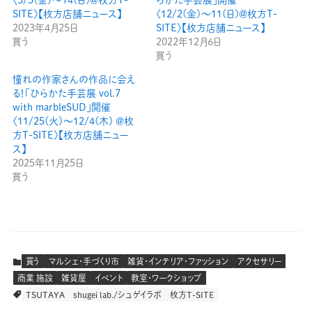
〈5/5(金)〜14(日)＠枚方T-
らかた手芸展」開催
SITE〉【枚方店舗ニュース】
〈12/2(金)〜11(日)＠枚方T-
2023年4月25日
SITE〉【枚方店舗ニュース】
買う
2022年12月6日
買う
憧れの作家さんの作品に会え
る！「ひらかた手芸展 vol.7
with marbleSUD」開催
〈11/25(火)〜12/4(木) ＠枚
方T-SITE〉【枚方店舗ニュー
ス】
2025年11月25日
買う
買う
マルシェ・手づくり市
雑貨・インテリア・ファッション
アクセサリー
商業 施設
雑貨屋
イベント
教室・ワークショップ
TSUTAYA
shugei lab./シュゲイラボ
枚方T-SITE