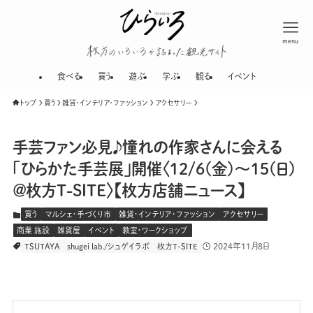
menu
枚方のいろいろが
食べる
買う
遊ぶ
学ぶ
観る
イベント
トップ
買う
雑貨・インテリア・ファッション
アクセサリー
手芸ファン必見♪憧れの作家さんに会える
「ひらかた手芸展」開催〈12/6(金)〜15(日)
＠枚方T-SITE〉【枚方店舗ニュース】
買う
マルシェ・手づくり市
雑貨・インテリア・ファッション
アクセサリー
商業 施設
雑貨屋
イベント
教室・ワークショップ
2024年11月8日
TSUTAYA
shugei lab./シュゲイラボ
枚方T-SITE