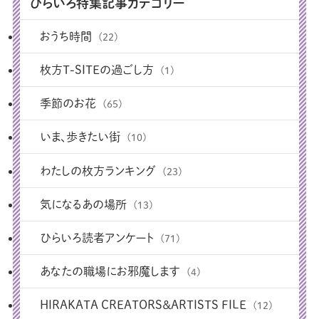
ひらいろ特集記事カテゴリー
おうち時間
(22)
枚方T-SITEの過ごし方
(1)
季節のお花
(65)
いま、歩きたい街
(10)
わたしの枚方ランキング
(23)
気になるあの場所
(13)
ひらいろ読者アンケート
(71)
あなたの職場にお邪魔します
(4)
HIRAKATA CREATORS＆ARTISTS FILE
(12)