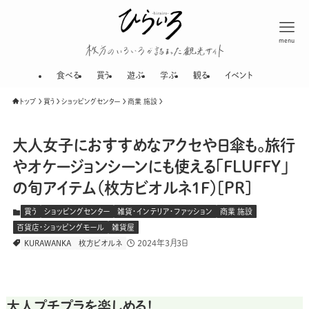
menu
枚方のいろいろが
食べる
買う
遊ぶ
学ぶ
観る
イベント
トップ
買う
ショッピングセンター
商業 施設
大人女子におすすめなアクセや日傘も。旅行
やオケージョンシーンにも使える「FLUFFY」
の旬アイテム（枚方ビオルネ1F）[PR]
買う
ショッピングセンター
雑貨・インテリア・ファッション
商業 施設
百貨店・ショッピングモール
雑貨屋
2024年3月3日
KURAWANKA
枚方ビオルネ
大人プチプラを楽しめる！