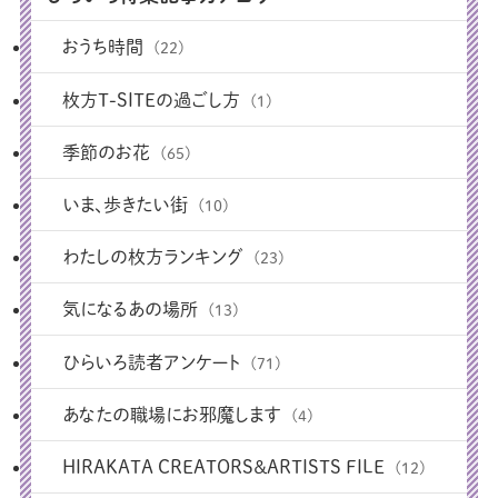
おうち時間
(22)
枚方T-SITEの過ごし方
(1)
季節のお花
(65)
いま、歩きたい街
(10)
わたしの枚方ランキング
(23)
気になるあの場所
(13)
ひらいろ読者アンケート
(71)
あなたの職場にお邪魔します
(4)
HIRAKATA CREATORS＆ARTISTS FILE
(12)