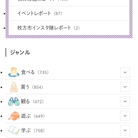
イベントレポート
(87)
枚方市インスタ隊レポート
(2)
ジャンル
食べる
(735)
(43)
買う
(854)
(12)
(66)
(29)
観る
(472)
(12)
(12)
(101)
(8)
(54)
遊ぶ
(649)
(26)
(2)
(5)
(22)
(1)
(73)
(34)
(14)
学ぶ
(758)