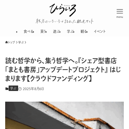
menu
枚方のいろいろが
食べる
買う
遊ぶ
学ぶ
観る
イベント
トップ
学ぶ
読む哲学から、集う哲学へ。『シェア型書店
「まとも書房」アップデートプロジェクト』 はじ
まります【クラウドファンディング】
学ぶ
2025年8月6日