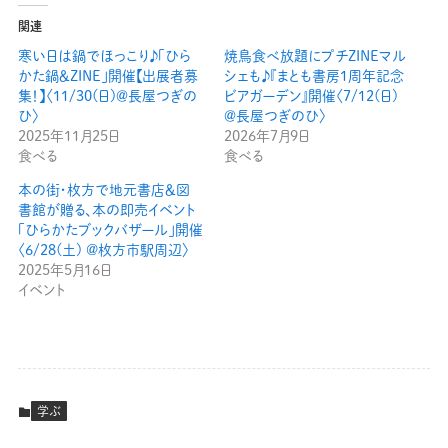
関連
寒い日は鍋でほっこり♪「ひら
焼鳥食べ放題にプチZINEマル
かた鍋＆ZINE」開催【出展者募
シェも♪『まとも書房1周年記念
集！】〈11/30(日)＠長屋つぎの
ビアガーデン』開催〈7/12(日)
ひ〉
＠長屋つぎのひ〉
2025年11月25日
2026年7月9日
食べる
食べる
本の街・枚方で地元書店＆図
書館が贈る、本の即売イベント
「ひらかたブックバザール」開催
〈6/28(土) @枚方市駅周辺〉
2025年5月16日
イベント
学ぶ