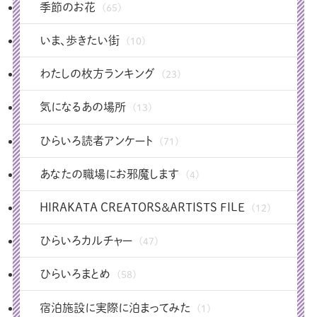
季節のお花
(65)
いま、歩きたい街
(10)
わたしの枚方ランキング
(23)
気になるあの場所
(13)
ひらいろ読者アンケート
(71)
あなたの職場にお邪魔します
(4)
HIRAKATA CREATORS＆ARTISTS FILE
(12)
ひらいろカルチャー
(47)
ひらいろまとめ
(58)
宿泊施設に実際に泊まってみた
(1)