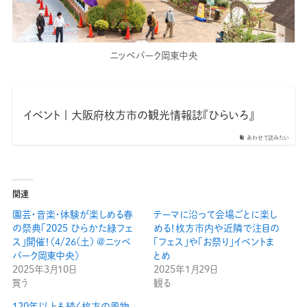
ニッペパーク岡東中央
イベント | 大阪府枚方市の観光情報誌『ひらいろ』
あわせて読みたい
関連
園芸・音楽・体験が楽しめる春
テーマに沿って会場ごとに楽し
の祭典「2025 ひらかた緑フェ
める！枚方市内や近隣で注目の
ス」開催！〈4/26(土) @ニッペ
「フェス」や「お祭り」イベントま
パーク岡東中央〉
とめ
2025年3月10日
2025年1月29日
買う
観る
120年以上も続く枚方の風物