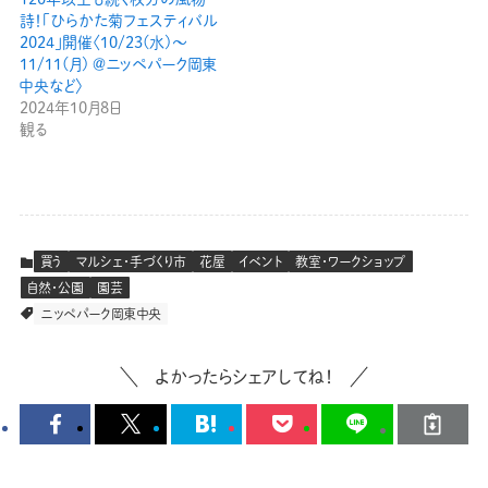
詩！「ひらかた菊フェスティバル
2024」開催〈10/23(水)〜
11/11(月) ＠ニッペパーク岡東
中央など〉
2024年10月8日
観る
買う
マルシェ・手づくり市
花屋
イベント
教室・ワークショップ
自然・公園
園芸
ニッペパーク岡東中央
よかったらシェアしてね！