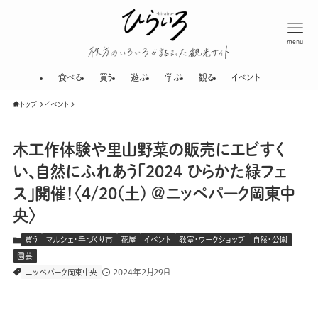
menu
枚方のいろいろが
食べる
買う
遊ぶ
学ぶ
観る
イベント
トップ
イベント
木工作体験や里山野菜の販売にエビすく
い、自然にふれあう「2024 ひらかた緑フェ
ス」開催！〈4/20(土) @ニッペパーク岡東中
央〉
買う
マルシェ・手づくり市
花屋
イベント
教室・ワークショップ
自然・公園
園芸
2024年2月29日
ニッペパーク岡東中央