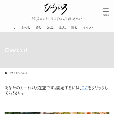
menu
枚方のいろいろが
食べる
買う
遊ぶ
学ぶ
観る
イベント
Checkout
トップ
Checkout
あなたのカートは現在空です。開始するには、
ここ
をクリックし
てください。