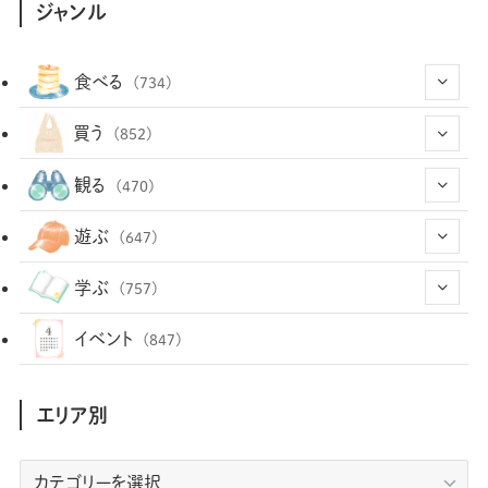
ジャンル
食べる
(734)
(43)
買う
(852)
(12)
(66)
(29)
観る
(470)
(12)
(12)
(101)
(8)
(54)
遊ぶ
(647)
(26)
(2)
(5)
(22)
(1)
(72)
(34)
(14)
学ぶ
(757)
(35)
(25)
(3)
(68)
(2)
(34)
(103)
(28)
(29)
(12)
(102)
イベント
(847)
(36)
(33)
(12)
(9)
(296)
(486)
(158)
(34)
(22)
(7)
(3)
(147)
(468)
(30)
(207)
(3)
(214)
エリア別
(3)
(288)
(89)
(9)
(180)
(4)
(13)
(48)
(11)
(244)
(2)
(7)
(9)
(197)
(6)
(77)
(24)
(456)
(23)
(83)
エ
(9)
(78)
(2)
(1)
(17)
(128)
(5)